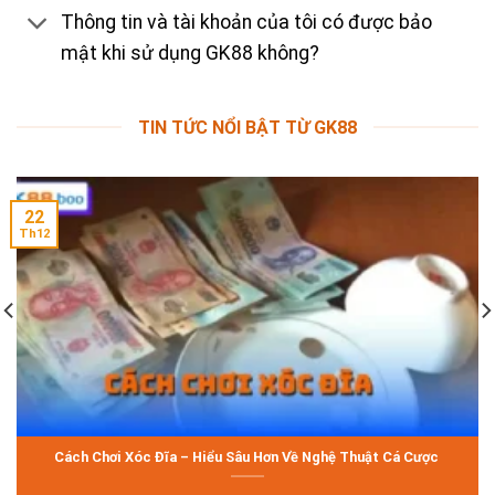
đến sân chơi an toàn, công bằng cho người tham gia.
Thông tin và tài khoản của tôi có được bảo
Tất cả giao dịch tài chính tại đây đều được mã hóa,
mật khi sử dụng GK88 không?
thông tin khách hàng được bảo mật nghiêm ngặt
nhằm đảm bảo sự an toàn tuyệt đối.
TIN TỨC NỔI BẬT TỪ GK88
22
Th12
Giấy phép hoạt động GK88 nhà cái hàng đầu
Quy mô hoạt động cùng thị trường tiêu biểu
Cách Chơi Xóc Đĩa – Hiểu Sâu Hơn Về Nghệ Thuật Cá Cược
GK88 mở rộng mạng lưới hoạt động ra nhiều quốc gia,