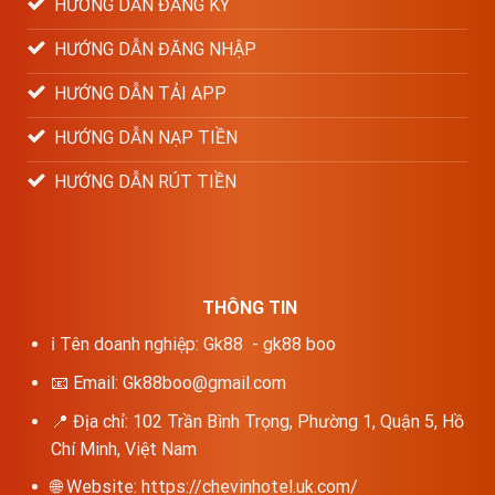
HƯỚNG DẪN ĐĂNG KÝ
Casino Trực Tuyến
HƯỚNG DẪN ĐĂNG NHẬP
Sảnh casino trực tuyến của nhà cái GK88 – casino
HƯỚNG DẪN TẢI APP
thu hút bởi hệ thống trò chơi phong phú, giao diện
sang trọng cùng sự tham gia của những dealer chuyên
HƯỚNG DẪN NẠP TIỀN
nghiệp. Hệ thống truyền phát trực tiếp chất lượng cao
giúp người tham gia cảm nhận không khí sòng bạc
HƯỚNG DẪN RÚT TIỀN
thực tế ngay trên màn hình. Tỷ lệ trả thưởng hấp dẫn
cùng cơ chế công bằng làm tăng sức hút của khu vực
này.
THÔNG TIN
Baccarat: Trò chơi đòi hỏi chiến thuật, hấp dẫn bởi
cách chơi không cầu kì nhưng đầy kịch tính. .
ℹ️ Tên doanh nghiệp: Gk88 - gk88 boo
Blackjack: Đòi hỏi sự tính toán tinh tế, giúp người
📧
Email: Gk88boo@gmail.com
chơi có cơ hội chiến thắng dựa trên chiến lược hợp
📍
Địa chỉ: 102 Trần Bình Trọng, Phường 1, Quận 5, Hồ
lý.
Chí Minh, Việt Nam
Roulette: Hấp dẫn nhờ yếu tố may rủi cùng các kiểu
🌐 Website:
https://chevinhotel.uk.com/