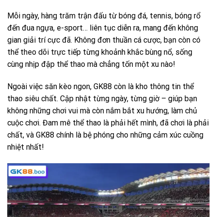
Mỗi ngày, hàng trăm trận đấu từ bóng đá, tennis, bóng rổ
đến đua ngựa, e-sport… liên tục diễn ra, mang đến không
gian giải trí cực đã. Không đơn thuần cá cược, bạn còn có
thể theo dõi trực tiếp từng khoảnh khắc bùng nổ, sống
cùng nhịp đập thể thao mà chẳng tốn một xu nào!
Ngoài việc săn kèo ngon, GK88 còn là kho thông tin thể
thao siêu chất. Cập nhật từng ngày, từng giờ – giúp bạn
không những chơi vui mà còn nắm bắt xu hướng, làm chủ
cuộc chơi. Đam mê thể thao là phải hết mình, đã chơi là phải
chất, và GK88 chính là bệ phóng cho những cảm xúc cuồng
nhiệt nhất!