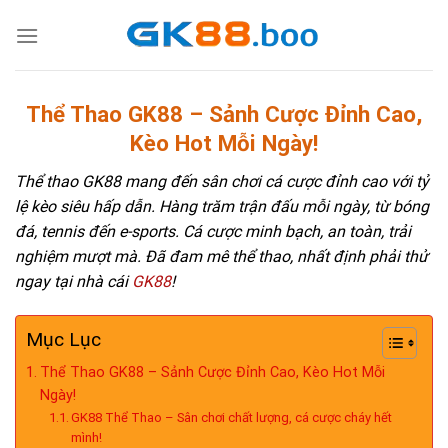
Skip
to
content
Thể Thao GK88 – Sảnh Cược Đỉnh Cao,
Kèo Hot Mỗi Ngày!
Thể thao GK88 mang đến sân chơi cá cược đỉnh cao với tỷ
lệ kèo siêu hấp dẫn. Hàng trăm trận đấu mỗi ngày, từ bóng
đá, tennis đến e-sports. Cá cược minh bạch, an toàn, trải
nghiệm mượt mà. Đã đam mê thể thao, nhất định phải thử
ngay tại nhà cái
GK88
!
Mục Lục
Thể Thao GK88 – Sảnh Cược Đỉnh Cao, Kèo Hot Mỗi
Ngày!
GK88 Thể Thao – Sân chơi chất lượng, cá cược cháy hết
mình!