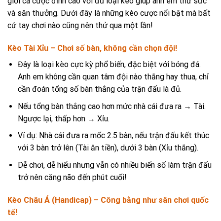
giới cá cược đỉnh cao với đủ loại kèo giúp anh em thử sức
và săn thưởng. Dưới đây là những kèo cược nổi bật mà bất
cứ tay chơi nào cũng nên thử qua một lần!
Kèo Tài Xỉu – Chơi số bàn, không cần chọn đội!
Đây là loại kèo cực kỳ phổ biến, đặc biệt với bóng đá.
Anh em không cần quan tâm đội nào thắng hay thua, chỉ
cần đoán tổng số bàn thắng của trận đấu là đủ.
Nếu tổng bàn thắng cao hơn mức nhà cái đưa ra → Tài.
Ngược lại, thấp hơn → Xỉu.
Ví dụ: Nhà cái đưa ra mốc 2.5 bàn, nếu trận đấu kết thúc
với 3 bàn trở lên (Tài ăn tiền), dưới 3 bàn (Xỉu thắng).
Dễ chơi, dễ hiểu nhưng vẫn có nhiều biến số làm trận đấu
trở nên căng não đến phút cuối!
Kèo Châu Á (Handicap) – Công bằng như sân chơi quốc
tế!