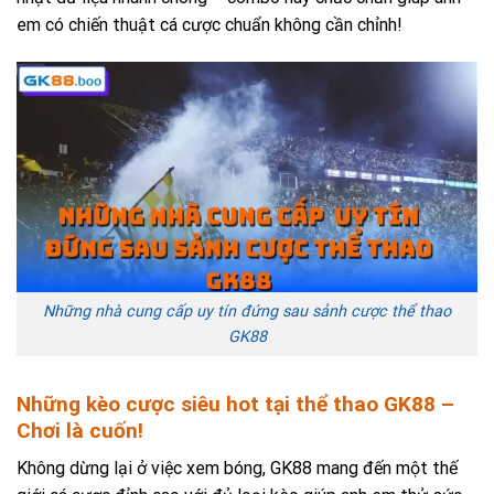
em có chiến thuật cá cược chuẩn không cần chỉnh!
Những nhà cung cấp uy tín đứng sau sảnh cược thể thao
GK88
Những kèo cược siêu hot tại thể thao GK88 –
Chơi là cuốn!
Không dừng lại ở việc xem bóng, GK88 mang đến một thế